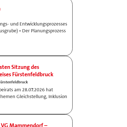
n
gs- und Entwicklungsprozesses
lusgrube) • Der Planungsprozess
sten Sitzung des
eises Fürstenfeldbruck
Fürstenfeldbruck
lbeirats am 28.07.2026 hat
Themen Gleichstellung, Inklusion
in VG Mammendorf –