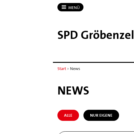
MENÜ
SPD Gröbenzel
Start
›
News
NEWS
ALLE
NUR EIGENE