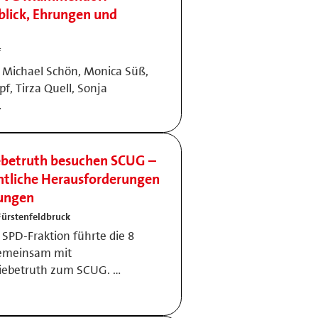
blick, Ehrungen und
f
di, Michael Schön, Monica Süß,
pf, Tirza Quell, Sonja
…
ebetruth besuchen SCUG –
mtliche Herausforderungen
lungen
Fürstenfeldbruck
SPD-Fraktion führte die 8
gemeinsam mit
Liebetruth zum SCUG. …