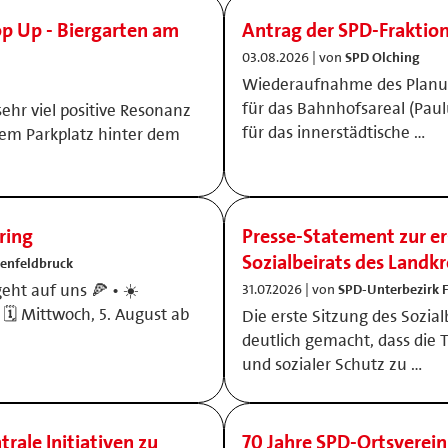
op Up - Biergarten am
Antrag der SPD-Fraktio
03.08.2026 | von
SPD Olching
Wiederaufnahme des Planun
für das Bahnhofsareal (Pau
ehr viel positive Resonanz
für das innerstädtische …
dem Parkplatz hinter dem
ring
Presse-Statement zur er
Sozialbeirats des Landkr
tenfeldbruck
eht auf uns 🍕 • ☀️
31.07.2026 | von
SPD-Unterbezirk 
️ Mittwoch, 5. August ab
Die erste Sitzung des Sozia
deutlich gemacht, dass die 
und sozialer Schutz zu …
trale Initiativen zu
70 Jahre SPD‑Ortsvere