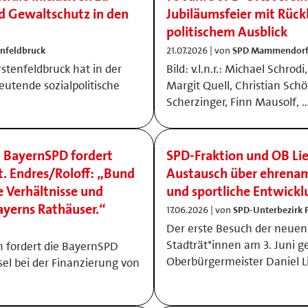
nd Gewaltschutz in den
Jubiläumsfeier mit Rück
politischem Ausblick
enfeldbruck
21.07.2026 | von
SPD Mammendor
stenfeldbruck hat in der
Bild: v.l.n.r.: Michael Schro
eutende sozialpolitische
Margit Quell, Christian Schö
Scherzinger, Finn Mausolf, 
 BayernSPD fordert
SPD-Fraktion und OB Li
 Endres/Roloff: „Bund
Austausch über ehrena
e Verhältnisse und
und sportliche Entwick
ayerns Rathäuser.“
17.06.2026 | von
SPD-Unterbezirk 
Der erste Besuch der neuen 
Stadträt*innen am 3. Juni 
fordert die BayernSPD
Oberbürgermeister Daniel 
l bei der Finanzierung von