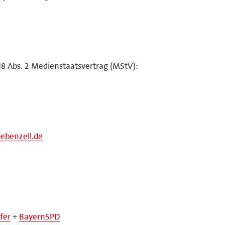
18 Abs. 2 Medienstaatsvertrag (MStV):
ebenzell.de
fer
+
BayernSPD