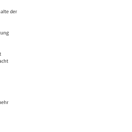
halte der
tung
t
acht
mehr