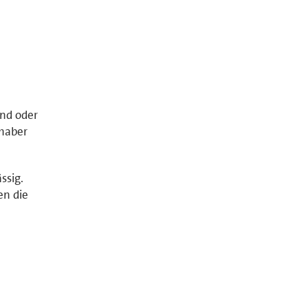
and oder
nhaber
ssig.
en die